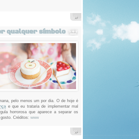
»
or qualquer símbolo
emana, pelo menos um por dia. O de hoje é
nça
e que eu trataria de implementar mal
rgula horrorosa que aparece a separar os
 gosto. Créditos:
www
»