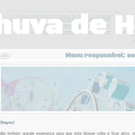
huva de 
Menu responsível: so
Ohayou!
Não tenham grande esperança para que este blogue volte a ficar ativo, 