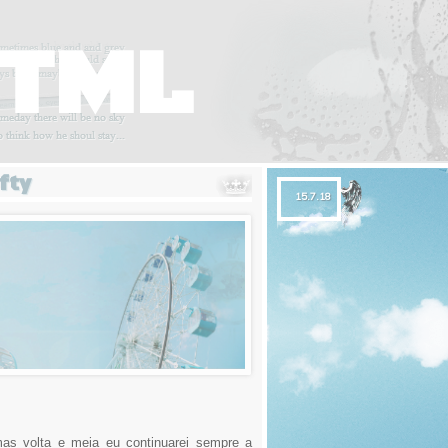
HTML
fty
15.7.18
mas volta e meia eu continuarei sempre a