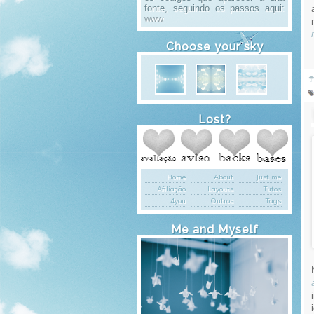
fonte, seguindo os passos aqui:
www
Choose your sky
☂
Lost?
Home
About
Just me
Afiliação
Layouts
Tutos
4you
Outros
Tags
Me and Myself
SEU NOME
[A Rainha-rã: Any-chwan]
Ocupada,
stressada, blogueira, estudiosa, baka,
otaku, fujoshi, docete, coração de
manteiga, mãos de aranha e dedicada. Fã
de várias séries, quer aprender a tocar
piano. Podem saber mais na about.
Ah, e
só troca de avatar após vários anos.