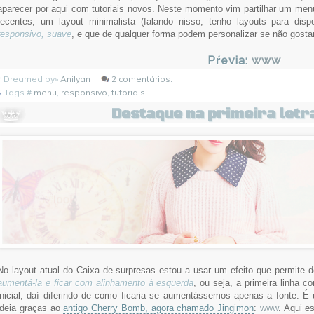
aparecer por aqui com tutoriais novos. Neste momento vim partilhar um men
recentes, um layout minimalista (falando nisso, tenho layouts para dispo
responsivo, suave
, e que de qualquer forma podem personalizar se não gostar
Pŕevia:
www
 Dreamed by»
Anilyan
2 comentários:
Tags #
menu
,
responsivo
,
tutoriais
Destaque na primeira letr
No layout atual do Caixa de surpresas estou a usar um efeito que permite de
aumentá-la e ficar com alinhamento à esquerda
, ou seja, a primeira linha c
inicial, daí diferindo de como ficaria se aumentássemos apenas a fonte. É u
ideia graças ao
antigo Cherry Bomb, agora chamado Jingimon
:
www
. Aqui e