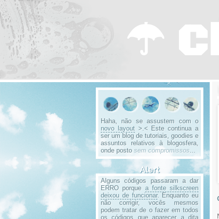
☂ C
Haha, não se assustem com o
novo layout
>.< Este continua a
ser um blog de tutoriais, goodies e
assuntos relativos à blogosfera,
onde posto
sem compromissos
...
Alert
Alguns códigos passaram a dar
ERRO porque
a fonte silkscreen
deixou de funcionar
. Enquanto eu
não corrigir, vocês mesmos
podem tratar de o fazer em todos
os códigos que aparecer a dita