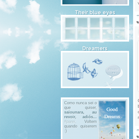
Their blue eyes
☂
Dreamers
Como nunca sei o
que quiser,
saiounara, au
revoir, adiós...
#parei
. Voltem
quando quiserem
☂
:)