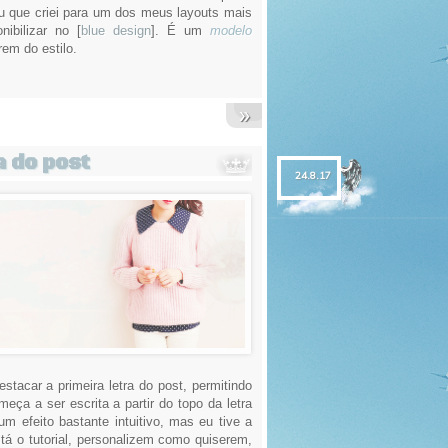
u que criei para um dos meus layouts mais
nibilizar no [
blue design
]. É um
modelo
em do estilo.
»
a do post
24.8.17
stacar a primeira letra do post, permitindo
omeça a ser escrita a partir do topo da letra
m efeito bastante intuitivo, mas eu tive a
stá o tutorial, personalizem como quiserem,